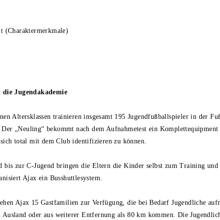
it (Charaktermerkmale)
t
in die Jugendakademie
nen Altersklassen trainieren insgesamt 195 Jugendfußballspieler in der F
Der „Neuling“ bekommt nach dem Aufnahmetest ein Komplettequipment in
sich total mit dem Club identifizieren zu können.
 bis zur C-Jugend bringen die Eltern die Kinder selbst zum Training und
anisiert Ajax ein Busshuttlesystem.
tehen Ajax 15 Gastfamilien zur Verfügung, die bei Bedarf Jugendliche auf
 Ausland oder aus weiterer Entfernung als 80 km kommen. Die Jugendlich