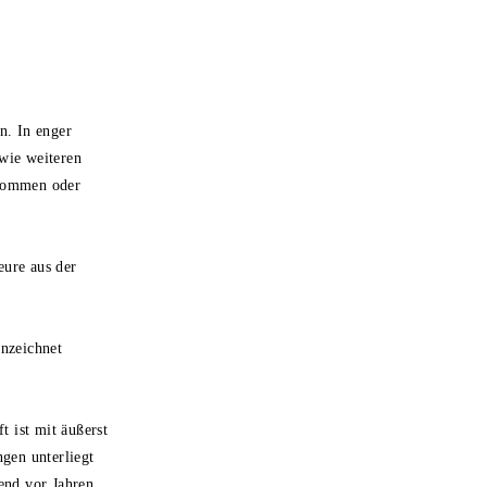
n. In enger
wie weiteren
enommen oder
eure aus der
nnzeichnet
 ist mit äußerst
ngen unterliegt
end vor Jahren