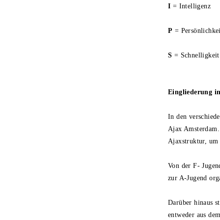
I
= Intelligenz
P
= Persönlichke
S
= Schnelligkei
Eingliederung 
In den verschiede
Ajax Amsterdam. 
Ajaxstruktur, um 
Von der F- Jugend
zur A-Jugend org
Darüber hinaus s
entweder aus dem