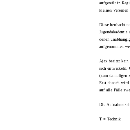
aufgeteilt in Reg
kleinen Vereinen 
Diese beobachtete
Jugendakademie u
denen unabhängig
aufgenommen we
Ajax besitzt kein
sich entwickeln.
(zum damaligen Z
Erst danach wird 
auf alle Fälle zw
Die Aufnahmekrit
T
= Technik