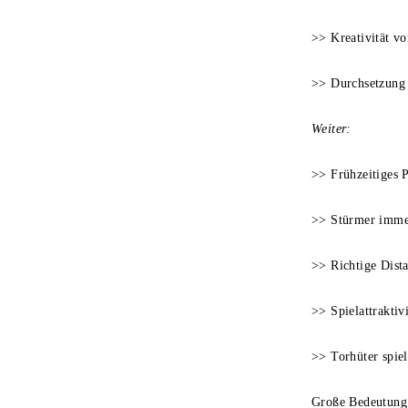
>> Kreativität vo
>> Durchsetzung 
Weiter:
>> Frühzeitiges 
>> Stürmer imme
>> Richtige Dist
>> Spielattraktiv
>> Torhüter spie
Große Bedeutung h