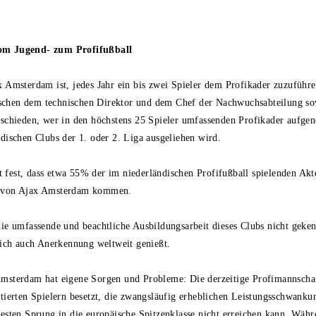
om Jugend- zum Profifußball
 Amsterdam ist, jedes Jahr ein bis zwei Spieler dem Profikader zuzuführe
hen dem technischen Direktor und dem Chef der Nachwuchsabteilung so
tschieden, wer in den höchstens 25 Spieler umfassenden Profikader aufg
dischen Clubs der 1. oder 2. Liga ausgeliehen wird.
llt fest, dass etwa 55% der im niederländischen Profifußball spielenden Akt
e von Ajax Amsterdam kommen.
die umfassende und beachtliche Ausbildungsarbeit dieses Clubs nicht geke
tlich auch Anerkennung weltweit genießt.
msterdam hat eigene Sorgen und Probleme: Die derzeitige Profimannschaft
tierten Spielern besetzt, die zwangsläufig erheblichen Leistungsschwanku
esten Sprung in die europäische Spitzenklasse nicht erreichen kann. Währ