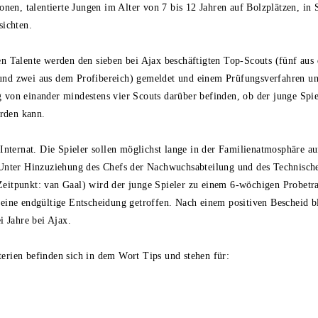
ionen, talentierte Jungen im Alter von 7 bis 12 Jahren auf Bolzplätzen, in
sichten.
n Talente werden den sieben bei Ajax beschäftigten Top-Scouts (fünf aus 
nd zwei aus dem Profibereich) gemeldet und einem Prüfungsverfahren un
 von einander mindestens vier Scouts darüber befinden, ob der junge Spie
rden kann.
 Internat. Die Spieler sollen möglichst lange in der Familienatmosphäre 
 Unter Hinzuziehung des Chefs der Nachwuchsabteilung und des Technisch
eitpunkt: van Gaal) wird der junge Spieler zu einem 6-wöchigen Probetra
eine endgültige Entscheidung getroffen. Nach einem positiven Bescheid bl
ei Jahre bei Ajax.
erien befinden sich in dem Wort Tips und stehen für: