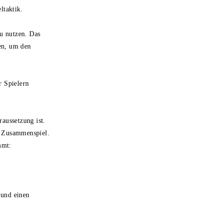
eltaktik.
zu nutzen. Das
den, um den
r Spielern
raussetzung ist.
as Zusammenspiel.
mmt:
 und einen