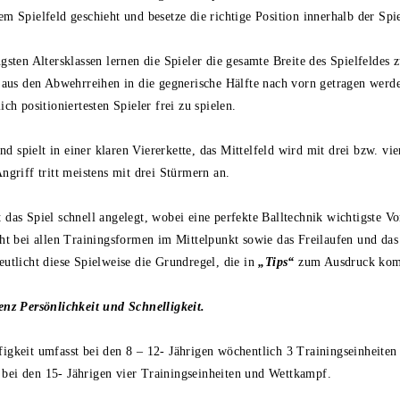
em Spielfeld geschieht und besetze die richtige Position innerhalb der Spi
ngsten Altersklassen lernen die Spieler die gesamte Breite des Spielfeldes 
l aus den Abwehrreihen in die gegnerische Hälfte nach vorn getragen wer
ich positioniertesten Spieler frei zu spielen.
 spielt in einer klaren Viererkette, das Mittelfeld wird mit drei bzw. vie
Angriff tritt meistens mit drei Stürmern an.
 das Spiel schnell angelegt, wobei eine perfekte Balltechnik wichtigste Vo
eht bei allen Trainingsformen im Mittelpunkt sowie das Freilaufen und d
eutlicht diese Spielweise die Grundregel, die in
„Tips“
zum Ausdruck ko
enz Persönlichkeit und Schnelligkeit.
igkeit umfasst bei den 8 – 12- Jährigen wöchentlich 3 Trainingseinheiten
bei den 15- Jährigen vier Trainingseinheiten und Wettkampf.