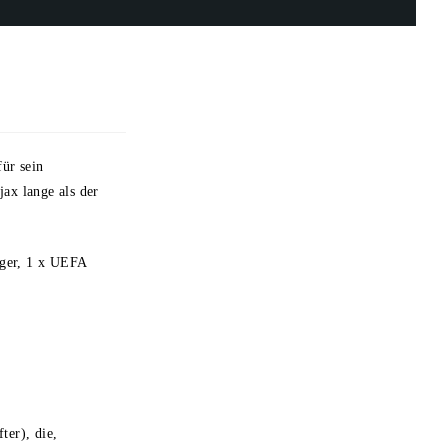
für sein
jax lange als der
eger, 1 x UEFA
ter), die,