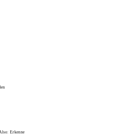
llen
n
 Also: Erkenne