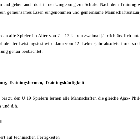
en und gehen auch dort in der Umgebung zur Schule. Nach dem Training w
 ein gemeinsames Essen eingenommen und gemeinsame Mannschaftssitzun
den alle Spieler im Alter von 7 – 12 Jahren zweimal jährlich ärztlich unte
rholender Leistungstest wird dann vom 12. Lebensjahr absolviert und so d
lung genau beobachtet.
ung, Trainingsformen, Trainingshäufigkeit
bis zu den U 19 Spielern lernen alle Mannschaften die gleiche Ajax- Phi
m und d.h.
ll
ert auf technischen Fertigkeiten