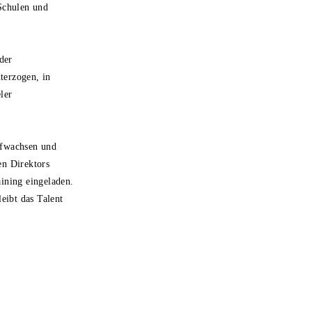
 Schulen und
der
terzogen, in
ler
aufwachsen und
en Direktors
ining eingeladen.
eibt das Talent